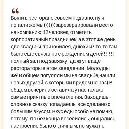
Были в ресторане совсем недавно, ну и
попали же мы)))))))зарезервировали место
на компанию 12 человек, отметить
корпоративный праздничек, а в этот же день
две свадьбы, три юбилея, днюхи и что-то там
было еще связанно с рождением детей!!!!!!
полный зал под завязку! да жгут ваще
рестораторы в этом заведении! Молодцы
же!В общем погуляли мы на свадьбе,нашли
новых друзей, с которыми придем не раз) В
общем вечерина оставила у нас только
самые приятные впечатления. Заходишь -
словно в сказку попадаешь, все сделано с
большим вкусом. Вкус еды особо не помню,
потому что без конца веселились, общались,
настроение было отличным, но мужа не